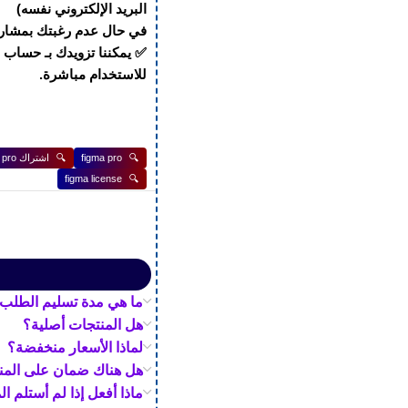
البريد الإلكتروني نفسه)
في حال عدم رغبتك بمشارك
✅ يمكننا تزويدك بـ حساب ج
للاستخدام مباشرة.
🔍
figma pro
🔍
اشتراك figma pro
figma license
🔍
ما هي مدة تسليم الطلب 
هل المنتجات أصلية؟
لماذا الأسعار منخفضة؟
هل هناك ضمان على المن
ماذا أفعل إذا لم أستلم ال