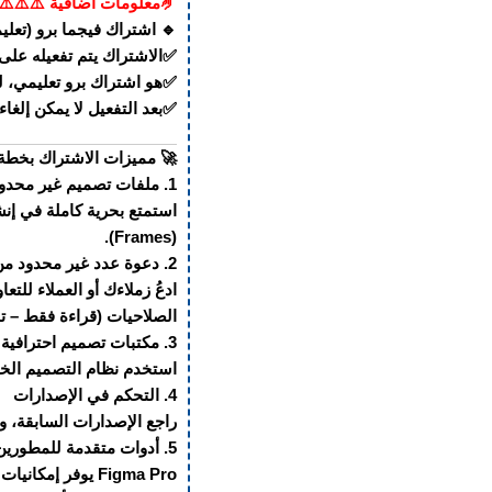
🤌معلومات اضافية ⚠️⚠️⚠️
اشتراك فيجما برو (تعليمي)
فعيله على بريدك الشخصي.
طة البرو الرسمية بالضبط.
 لأنه مرتبط ببريدك مباشرة.
 مميزات الاشتراك بخطة Figma Pro:
1. ملفات تصميم غير محدودة
لى عدد الملفات أو الألواح
(Frames).
2. دعوة عدد غير محدود من المتعاونين
مع إمكانيات تحكم دقيقة في
اءة فقط – تحرير – تعليق).
3. مكتبات تصميم احترافية
ميم الخاص بك (Design System) وشاركه مع الفريق بسهولة.
4. التحكم في الإصدارات
و تصميم سابق بسهولة تامة.
5. أدوات متقدمة للمطورين
، مما يجعل العمل