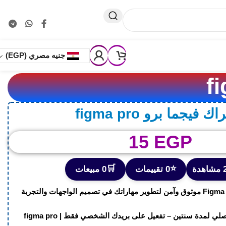
🚚 ⬅️
💵اسعار تناسب الجميع 🎁خصومات حقيقية حتـ 50%ـى🛡️ثقة🔍مصداقية 🏅خبرة 
جنيه مصري
(EGP)
ك فيجما برو figma pro
15
EGP
🛒
⭐
ة
0 تقييمات
0 مبيعات
هل تبحث عن اشتراك Figma Pro موثوق وآمن لتطوير مهاراتك في تصميم الواجهات والتجربة
🎨 اشتراك Figma Pro الأصلي لمدة سنتين – تفعيل على بريدك الشخصي فقط | figma pro