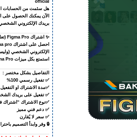
official
هل سئمت من الحسابات الم
بريدك الإلكتروني الشخصي،
✨ اشتراك Figma Pro (تعليمي) لمدة سنتين – تفعيل رسمي على بريدك الخاص ✨
الإلكتروني الشخصي (ولي
استمتع بكل ميزات Figma Pro باحترافية وأمان دون الحاجة لأي كراك أو مشاركة حسابات.
التفاصيل بشكل مختصر :
✅ تفعيل رسمي 100%
✅مدة الاشتراك او التفعيل
✅ تفعيل على بريدك الش
✅نوع الاشتراك “اشتراك في
✅ دعم فني مميز
✅ سعر لا يُقارن
🔒 وفر وابدأ التصميم باحتراف مع Figma Pro ال