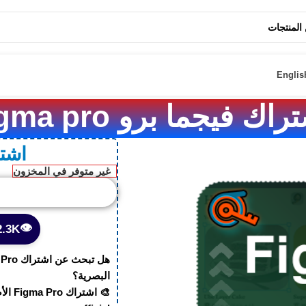
قة🔍مصداقية 🏅خبرة تمتد لسنوات
Englis
اك فيجما برو figma pro
اشترا
غير متوفر في المخزون
👁️
2.3K مشاهد
البصرية؟