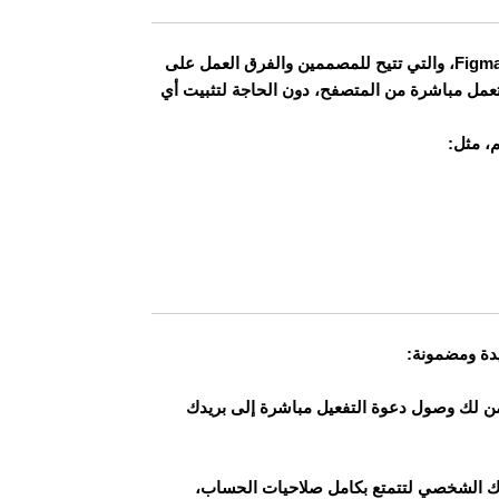
Figma Pro هي النسخة المدفوعة من أداة التصميم التعاوني الشهيرة Figma، والتي تتيح للمصممين والفرق العمل على
حترافية تعمل مباشرة من المتصفح، دون الحاجة لتثبيت أي
يدة ومضمونة:
شتراك من خلال القنوات الرسمية الخاصة بـ Figma، ونضمن لك وصول دعوة التفعيل مباشرة إلى بريدك
دك الشخصي لتتمتع بكامل صلاحيات الحساب،