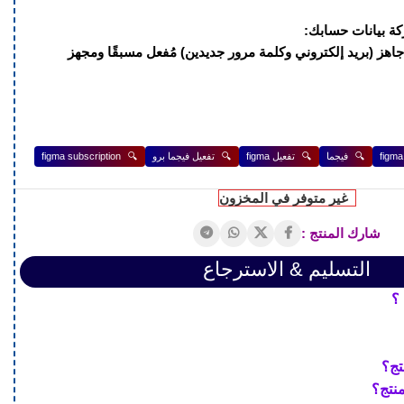
ة بيانات حسابك:
اهز (بريد إلكتروني وكلمة مرور جديدين) مُفعل مسبقًا ومجهز
🔍
فيجما
🔍
تفعيل figma
🔍
تفعيل فيجما برو
🔍
figma subscription
غير متوفر في المخزون
شارك المنتج :
التسليم & الاسترجاع
؟
تج؟
منتج؟