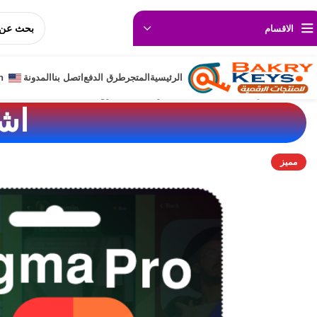
🚚 ⬅️
💵اسعار تناسب الجميع 🎁خصومات حقيقية حتـ 50%ـى🛡️ث
الاقسام
الرئيسية
المتجر
طرق الدفع
اتصل بنا
المدونة
h
الصفحة الرئيسية
/
programs
/
اشتراك فيجما برو figma pro
اشتر
مميز