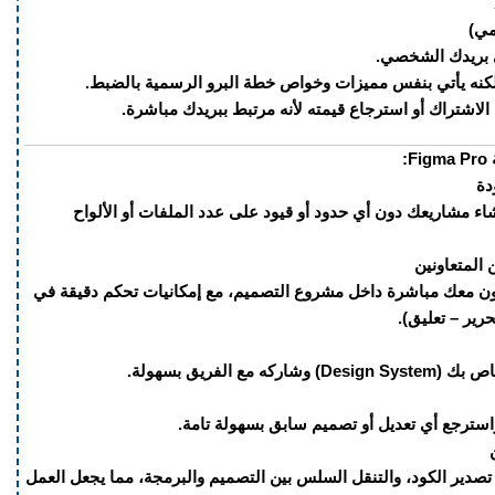
🔹 
✅الاشتراك يتم ت
✅هو اشتراك برو تعليمي، لكنه يأتي بنفس مميزات وخواص خ
✅بعد التفعيل لا يمكن إلغاء الاشتراك أو استرجاع قيمته

استمتع بحرية كاملة في إنشاء مشاريعك دون أي حدود أو قيود ع
ادعُ زملاءك أو العملاء للتعاون معك مباشرة داخل مشروع التصميم، 
الصلاحيات (قر
استخدم نظام التص
راجع الإصدارات السابقة، واسترجع أي تعديل أ
Figma Pro يوفر إمكانيات تصدير الكود، والتنقل السلس بين التصميم والبرمجة