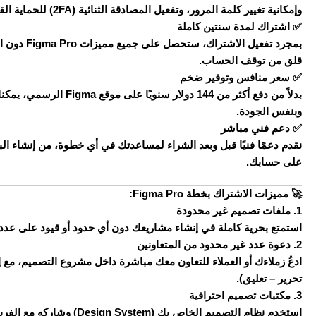
وإمكانية تغيير كلمة المرور، وتفعيل المصادقة الثنائية (2FA) للحماية القصوى.
✅ اشتراك لمدة سنتين كاملة
قلق من توقف الحساب.
✅ سعر منافس وتوفير ضخم
بدلاً من دفع أكثر من 144 د
وبنفس الجودة.
✅ دعم فني مباشر
نقدم دعمًا فنيًا قبل وبعد الشراء لمساعدتك في أي خطوة، من إنشاء البر
على حسابك.
🚀 مميزات الاشتراك بخطة Figma Pro:
1. ملفات تصميم غير محدودة
استمتع بحرية كاملة في إنشاء مشاريعك دون أي حدود أو قيود على عدد الملفات 
2. دعوة عدد غير محدود من المتعاونين
ادعُ زملاءك أو العملاء للتعاون معك مباشرة داخل مشروع التصميم، مع 
تحرير – تعليق).
3. مكتبات تصميم احترافية
استخدم نظام التصميم الخاص بك (Design System) وشاركه مع الفريق بسهولة.