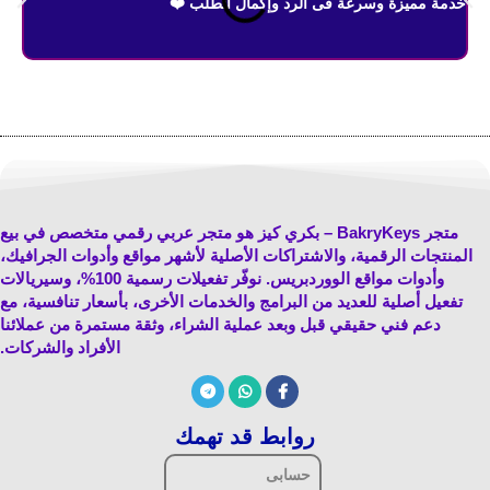
خدمة مميزة وسرعة فى الرد وإكمال الطلب ❤️
الم
لخد
متجر BakryKeys
متجر BakryKeys – بكري كيز هو متجر عربي رقمي متخصص في بيع
المنتجات الرقمية، والاشتراكات الأصلية لأشهر مواقع وأدوات الجرافيك،
وأدوات مواقع الووردبريس. نوفّر تفعيلات رسمية 100%، وسيريالات
تفعيل أصلية للعديد من البرامج والخدمات الأخرى، بأسعار تنافسية، مع
دعم فني حقيقي قبل وبعد عملية الشراء، وثقة مستمرة من عملائنا
الأفراد والشركات.
روابط قد تهمك
حسابى