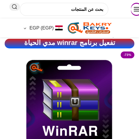
🚚 ⬅️
💵اسعار تناسب الجميع 🎁خصومات حقيقية حتـ 50%ـى🛡️ثقة🔍مصداقية 
EGP
(EGP)
الصفحة الرئيسية
/
programs
تفعيل برنامج winrar مدي الحياة
-73%