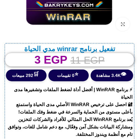
اضغط للتكبير
تفعيل برنامج winrar مدي الحياة
3
EGP
11
EGP
🛒
⭐
👁️
3.4K مشاهدة
0 تقييمات
292 مبيعات
⚡ برنامج WinRAR | أفضل أداة لضغط الملفات وتشفيرها مدى
الحياة
🔐 احصل على ترخيص WinRAR الأصلي مدى الحياة واستمتع
بأعلى مستوى من الحماية والسرعة في ضغط وفك الملفات!
يُعد برنامج WinRAR الحل المثالي للأفراد والشركات لتخزين
ومشاركة البيانات بشكل آمن وفعّال، مع دعم شامل للغات، وتوافق
تام مع أنظمة ويندوز المختلفة.