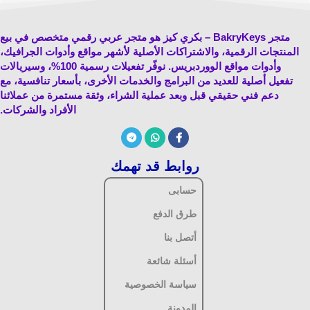
متجر BakryKeys – بكري كيز هو متجر عربي رقمي متخصص في بيع
المنتجات الرقمية، والاشتراكات الأصلية لأشهر مواقع وأدوات الجرافيك،
وأدوات مواقع الووردبريس. نوفّر تفعيلات رسمية 100%، وسيريالات
تفعيل أصلية للعديد من البرامج والخدمات الأخرى، بأسعار تنافسية، مع
دعم فني حقيقي قبل وبعد عملية الشراء، وثقة مستمرة من عملائنا
الأفراد والشركات.
روابط قد تهمك
حسابى
طرق الدفع
أتصل بنا
أسئلة شائعة
سياسة الخصوصية
المدونة