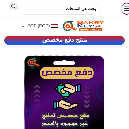
🚚 ⬅️
💵اسعار تناسب الجميع 🎁خصومات حقيقية حتـ 50%ـى🛡️ثقة🔍مصداقي
EGP
(EGP)
الصفحة الرئيسية
/
wordpress
منتج دفع مخصص