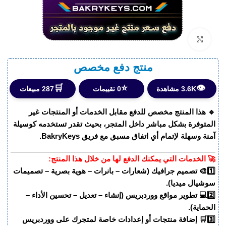
اضغط للتكبير
منتج دفع مخصص
🛒
⭐
👁️
3.6K مشاهدة
0 تقييمات
287 مبيعات
🔹
هذا المنتج مخصص للدفع مقابل الخدمات أو المنتجات غير
المتوفرة بشكل مباشر داخل المتجر، بحيث تقدر تستخدمه كوسيلة
آمنة وسهلة لإتمام أي اتفاق مسبق مع فريق BakryKeys.
🚀 الخدمات التي يمكنك الدفع لها من خلال هذا المنتج:
1️⃣🎨 تصميم جرافيك (شعارات – بانرات – هوية بصرية – تصميمات
سوشيال ميديا).
2️⃣💻 تطوير مواقع ووردبريس (إنشاء – تعديل – تحسين الأداء –
الحماية).
3️⃣🛒 إضافة منتجات أو إعدادات خاصة لمتجرك على ووردبريس