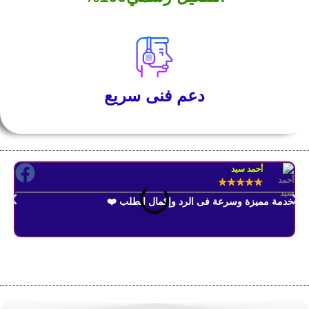
دعم فنى سريع
أحمد سيد
★
★
★
★
★
خدمة مميزة وسرعة فى الرد وإكمال الطلب ❤️
الم
لخد
متجر BakryKeys