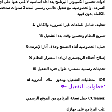
أدوات تحسين الكمبيوتر. البرنامج يعد أداة أساسية لا غنى عنها على أي
السرعة، والخصوصية. مع
تفعيل عالمي رسمي لمدة 3 سنوات
ستحصل 
الكاملة بدون قيود.
🧹 تنظيف شامل للملفات غير الضرورية والكاش
🚀 تسريع النظام وتحسين وقت بدء التشغيل
🔒 حماية الخصوصية أثناء التصفح وحذف آثار الإنترنت
🛠️ إصلاح أخطاء الريجستري لزيادة استقرار النظام
📅 تحديثات رسمية مستمرة طوال فترة التفعيل
ويندوز – ماك – أندرويد – iOS
متطلبات التشغيل:
💻
🔑 خطوات التفعيل:
حمل نسخة البرنامج من الموقع الرسمي CCleaner.
ثبّت البرنامج على جهازك.