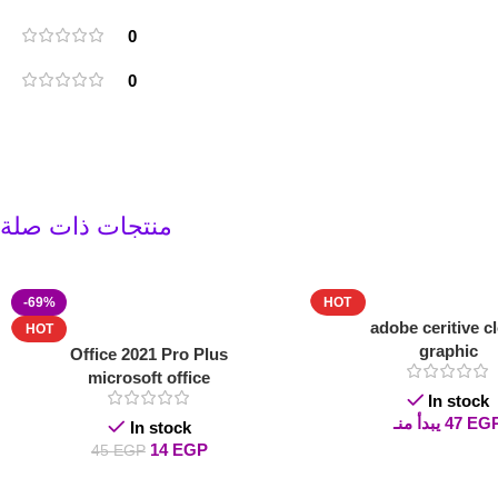
0
0
منتجات ذات صلة
-69%
HOT
adobe ceritive c
HOT
graphic
Office 2021 Pro Plus
microsoft office
In stock
EG
47
يبدأ منـ
In stock
14
EGP
45
EGP
Read More
Add To Cart