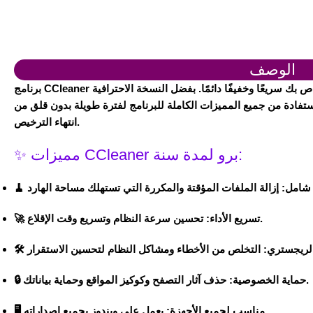
الوصف
هو الحل المثالي للحفاظ على جهاز الكمبيوتر الخاص بك سريعًا وخفيفًا دائمًا. بفضل النسخة الاحترافية
CCleaner
برنامج
تفادة من جميع المميزات الكاملة للبرنامج لفترة طويلة بدون قلق من
انتهاء الترخيص.
✨ مميزات CCleaner برو لمدة سنة:
شامل:
🧹
تحسين سرعة النظام وتسريع وقت الإقلاع.
تسريع الأداء:
🚀
لريجستري:
🛠️
حذف آثار التصفح وكوكيز المواقع وحماية بياناتك.
حماية الخصوصية:
🔒
يعمل على ويندوز بجميع إصداراته.
مناسب لجميع الأجهزة:
🖥️