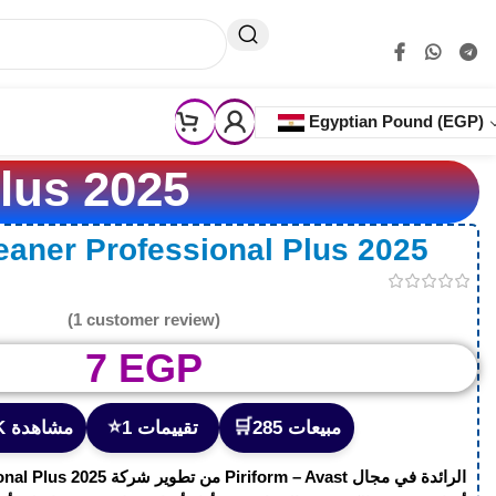
🚚 ⬅️
💵اسعار تناسب الجميع 🎁خصومات حقيقية حتـ 50%ـى🛡️ثقة
Egyptian Pound
(EGP)
تفعيل 2025
تفعيل ner Professional Plus 2025
(
1
customer review)
7
EGP
⭐
🛒
285 مبيعات
1 تقييمات
3.1K مشاهدة
الرائدة في مجال
Piriform – Avast
من تطوير شركة
onal Plus 2025