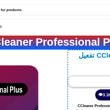
🔍مصداقية 🏅خبرة تمتد لسنوات
ال
eaner Professional Plus 
CClea
👁️
CCleaner Professi