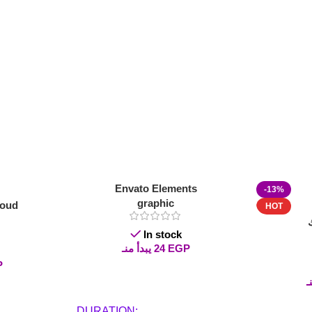
Envato Elements
-13%
graphic
loud
HOT
In stock
EGP
24
يبدأ منـ
P
Read More
DURATION
Read More