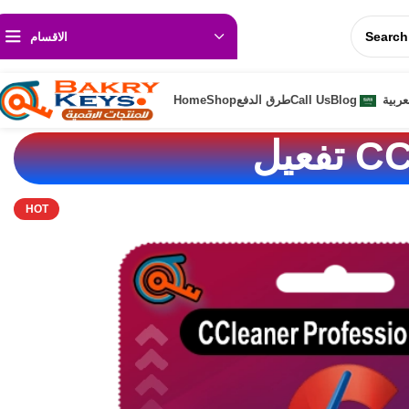
🚚 ⬅️
💵اسعار تناسب الجميع 🎁خصومات حقيقية حتـ 50%ـى🛡️ثقة🔍مصداقية 🏅خبرة تمت
الاقسام
عربية
Blog
Call Us
طرق الدفع
Shop
Home
تفعيل CCleaner Professional Plus 2025
/
programs
/
Home
CCl
HOT