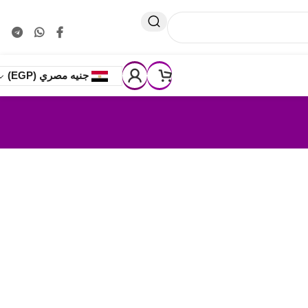
🚚 ⬅️
💵اسعار تناسب الجميع 🎁خصومات حقيقية حتـ 50%ـى🛡️ثق
جنيه مصري
(EGP)