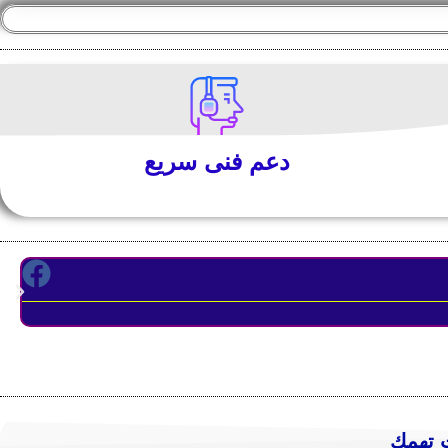
دعم فنى سريع
المه
 تهمك