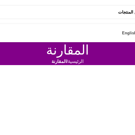
يقية حتـ 50%ـى🛡️ثقة🔍مصداقية 🏅خبرة تمتد لسنوات
Englis
المقارنة
الرئيسية
/
المقارنة