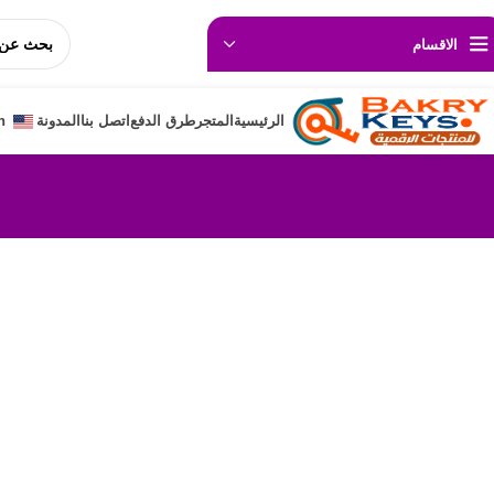
🚚 ⬅️
💵اسعار تناسب الجميع 🎁خصومات حق
الاقسام
الرئيسية
المتجر
طرق الدفع
اتصل بنا
المدونة
h