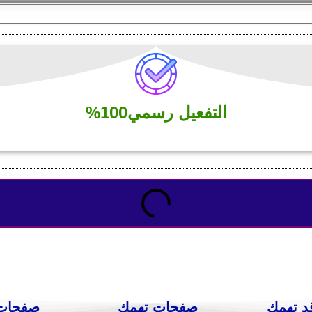
التفعيل رسمي100%
د تهمك
صفحات تهمك
صفحات