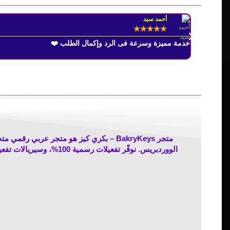
أحمد سيد
★
★
★
★
★
خدمة مميزة وسرعة فى الرد وإكمال الطلب ❤️
متجر BakryKeys – بكري كيز هو متجر عربي
الووردبريس. نوفّر تفعيل